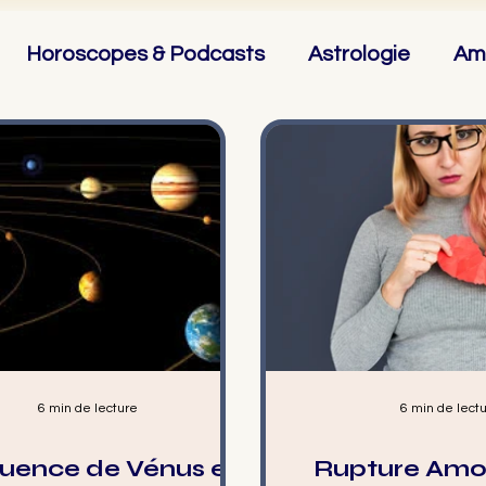
Horoscopes & Podcasts
Astrologie
Am
 Gémeaux
♋ Cancer
♌ Lion
♍ Vierge
6 min de lecture
6 min de lect
fluence de Vénus et
Rupture Amo