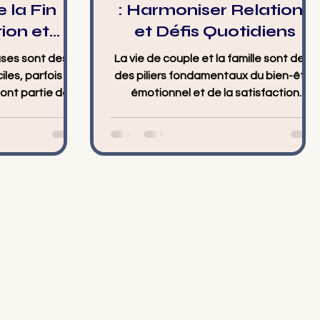
la Fin
: Harmoniser Relations
ion et
et Défis Quotidiens
ers un
ses sont des
La vie de couple et la famille sont deux
ilibre
iles, parfois
des piliers fondamentaux du bien-être
font partie des
émotionnel et de la satisfaction
 les plus...
personnelle. Vivre en...