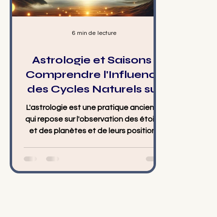
6 min de lecture
Astrologie et Saisons :
Comprendre l'Influence
des Cycles Naturels sur
les Signes du Zodiaque
L'astrologie est une pratique ancienne
qui repose sur l'observation des étoiles
et des planètes et de leurs positions
relatives aux...