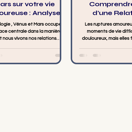
rs sur votre vie
Comprendre 
ureuse : Analyse
d'une Relat
es planètes qui
Rebondir V
logie , Vénus et Mars occupent
Les ruptures amoureu
ssent l'amour et le
Nouvel Équ
ace centrale dans la manière
moments de vie diffic
désir.
 nous vivons nos relations
douloureux, mais elles 
euses. Ces deux planètes...
expériences humaines