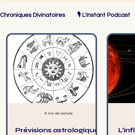
Chroniques Divinatoires
🎙️ L'Instant Podcast
Actualités
♈ Bélier
♉ Taureau
♊
♑ Capricorne
♒ Verseau
♓ Poissons
6 min de lecture
Prévisions astrologiques
L'in