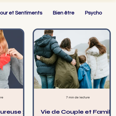
our et Sentiments
Bien être
Psycho
♎ Balance
♏ Scorpion
♐ Sagittaire
ure
7 min de lecture
ureuse :
Vie de Couple et Famille