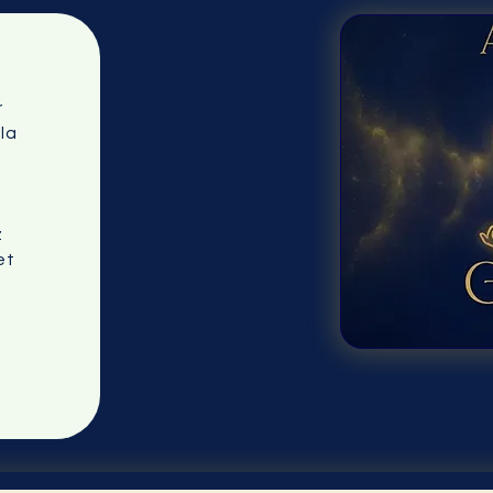
r
la
s
z
et