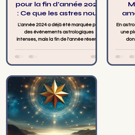
pour la fin d'année 2024
Ma
: Ce que les astres nous
amo
réservent
d
L'année 2024 a déjà été marquée par
En astro
régi
des événements astrologiques
une pl
intenses, mais la fin de l'année réserve
dont
encore des surprises. Pour les...
amour