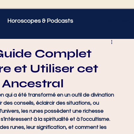
Horoscopes & Podcasts
Connexion/Inscript
 être
Psycho
 Guide Complet
 et Utiliser cet
 Gémeaux
♋ Cancer
e Ancestral
orpion
♐ Sagittaire
n qui a été transformé en un outil de divination 
 des conseils, éclaircir des situations, ou 
'univers, les runes possèdent une richesse 
'intéressent à la spiritualité et à l'occultisme. 
 des runes, leur signification, et comment les 