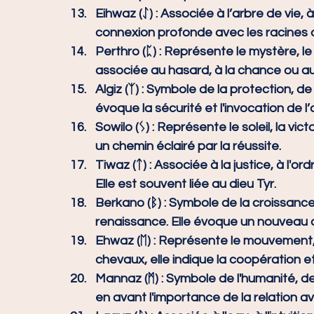
Eihwaz (ᛇ) :
 Associée à l’arbre de vie, à
connexion profonde avec les racines d
Perthro (ᛈ) :
 Représente le mystère, le d
associée au hasard, à la chance ou a
Algiz (ᛉ) :
 Symbole de la protection, de 
évoque la sécurité et l'invocation de l’
Sowilo (ᛊ) :
 Représente le soleil, la victo
un chemin éclairé par la réussite.
Tiwaz (ᛏ) :
 Associée à la justice, à l'or
Elle est souvent liée au dieu Tyr.
Berkano (ᛒ) :
 Symbole de la croissance, 
renaissance. Elle évoque un nouveau
Ehwaz (ᛖ) :
 Représente le mouvement, l
chevaux, elle indique la coopération et
Mannaz (ᛗ) :
 Symbole de l'humanité, d
en avant l'importance de la relation av