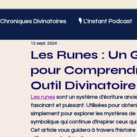
Chroniques Divinatoires
🎙️ L'Instant Podcast
12 sept. 2024
Astrologie
Amour et Sentiments
Bien
Les Runes : Un
pour Comprendre
Actualités
♈ Bélier
♉ Taureau
♊
Outil Divinatoir
♌ Lion
♍ Vierge
♎ Balance
♏ Sc
Les runes
 sont un système d'écriture ancie
fascinant et puissant. Utilisées pour obtenir
simplement pour explorer les mystères de l
♑ Capricorne
♒ Verseau
♓ Poissons
symbolique qui continue d'inspirer ceux qui s
Cet article vous guidera à travers l'histoire