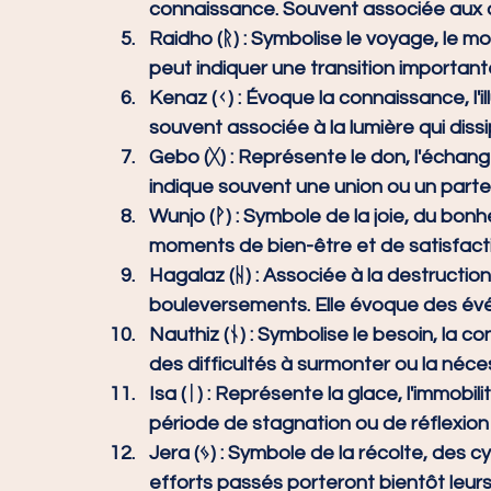
connaissance. Souvent associée aux di
Raidho (ᚱ) :
 Symbolise le voyage, le mo
peut indiquer une transition important
Kenaz (ᚲ) :
 Évoque la connaissance, l'illu
souvent associée à la lumière qui diss
Gebo (ᚷ) :
 Représente le don, l'échange,
indique souvent une union ou un parte
Wunjo (ᚹ) :
 Symbole de la joie, du bonhe
moments de bien-être et de satisfact
Hagalaz (ᚺ) :
 Associée à la destruction
bouleversements. Elle évoque des év
Nauthiz (ᚾ) :
 Symbolise le besoin, la con
des difficultés à surmonter ou la néces
Isa (ᛁ) :
 Représente la glace, l'immobilit
période de stagnation ou de réflexion
Jera (ᛃ) :
 Symbole de la récolte, des cy
efforts passés porteront bientôt leurs 