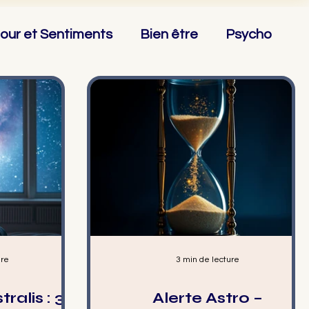
our et Sentiments
Bien être
Psycho
♎ Balance
♏ Scorpion
♐ Sagittaire
ure
3 min de lecture
tralis : 3
Alerte Astro –