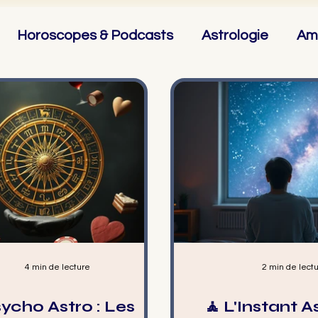
Horoscopes & Podcasts
Astrologie
Am
 Gémeaux
♋ Cancer
♌ Lion
♍ Vierge
4 min de lecture
2 min de lect
ycho Astro : Les
🧘 L'Instant As