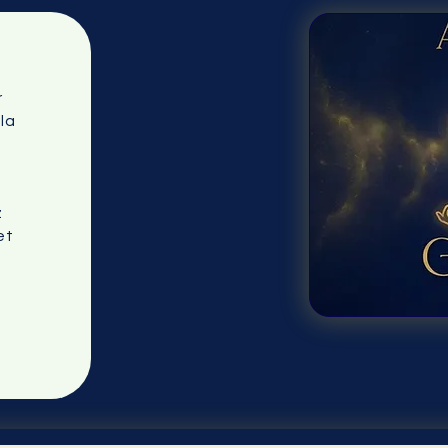
r
la
s
z
et