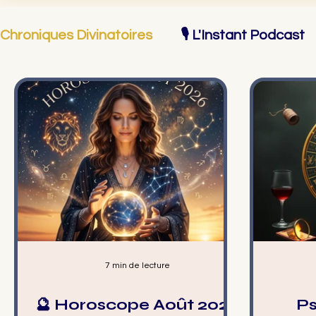
Chroniques Divinatoires
🎙️ L'Instant Podcast
Actualités
♈ Bélier
♉ Taureau
♊
♑ Capricorne
♒ Verseau
♓ Poissons
7 min de lecture
🔮 Horoscope Août 2026
Ps