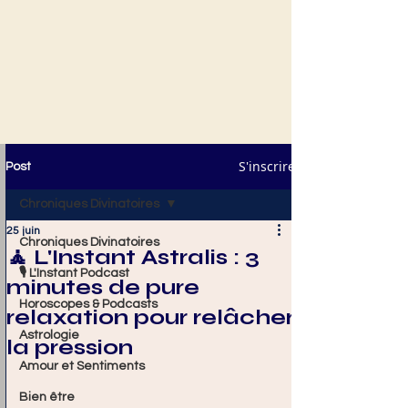
S'inscrire
Post
Chroniques Divinatoires
25 juin
Chroniques Divinatoires
🧘 L'Instant Astralis : 3
🎙️ L'Instant Podcast
minutes de pure
Horoscopes & Podcasts
relaxation pour relâcher
Astrologie
la pression
Amour et Sentiments
Bien être