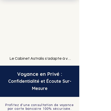
Le Cabinet Astralis s'adapte à vos 
attentes et à votre budget. Que vous 
ayez besoin d'une réponse immédiate 
Voyance en Privé :
sans utiliser de carte bancaire, d'un 
Confidentialité et Écoute Sur-
accompagnement approfondi en 
Mesure
totale confidentialité, ou d'une 
première approche par écrit, nous 
avons la formule qu'il vous faut.

Profitez d'une consultation de voyance
Découvrez nos différents services et 
par carte bancaire 100% sécurisée.