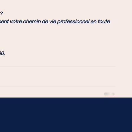
?
00
.
V