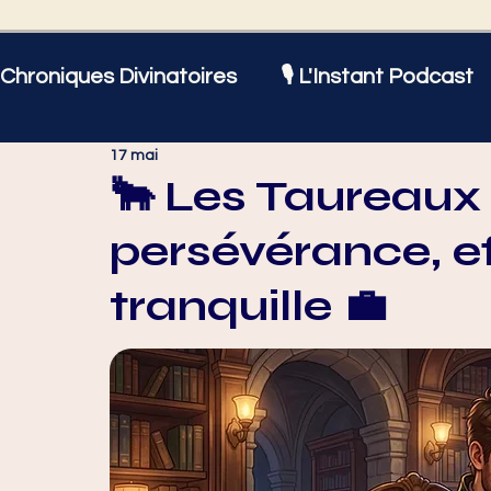
Chroniques Divinatoires
🎙️ L'Instant Podcast
17 mai
Astrologie
Amour et Sentiments
Bien
🐂 Les Taureaux a
persévérance, ef
Actualités
♈ Bélier
♉ Taureau
♊
tranquille 💼
♌ Lion
♍ Vierge
♎ Balance
♏ Sc
♑ Capricorne
♒ Verseau
♓ Poissons