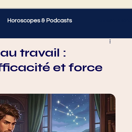
Horoscopes & Podcasts
Connexion/Inscript
 être
Psycho
u travail :
ficacité et force
 Gémeaux
♋ Cancer
orpion
♐ Sagittaire