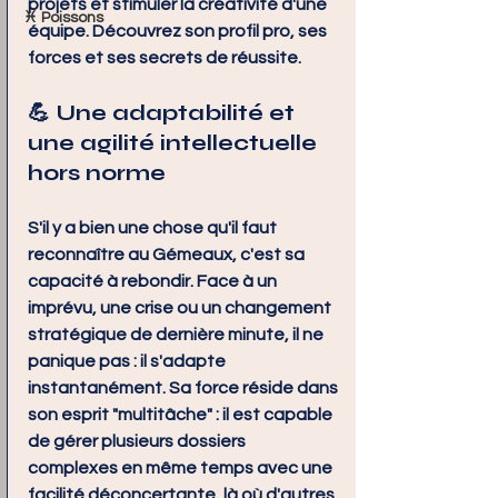
projets et stimuler la créativité d'une 
♓ Poissons
équipe. Découvrez son profil pro, ses 
forces et ses secrets de réussite.
💪 Une adaptabilité et 
une agilité intellectuelle 
hors norme
S'il y a bien une chose qu'il faut 
reconnaître au Gémeaux, c'est sa 
capacité à rebondir. Face à un 
imprévu, une crise ou un changement 
stratégique de dernière minute, il ne 
panique pas : il s'adapte 
instantanément. Sa force réside dans 
son esprit "multitâche" : il est capable 
de gérer plusieurs dossiers 
complexes en même temps avec une 
facilité déconcertante, là où d'autres 