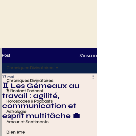
S'inscrire
Post
Chroniques Divinatoires
17 mai
Chroniques Divinatoires
♊ Les Gémeaux au
🎙️ L'Instant Podcast
travail : agilité,
Horoscopes & Podcasts
communication et
Astrologie
esprit multitâche 💼
Amour et Sentiments
Bien être