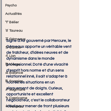
Psycho
Actualités
♈ Bélier
♉ Taureau
♊ Gémeaux
Signe d’Air gouverné par Mercure, le 
Gémeaux apporte un véritable vent 
♋ Cancer
de fraîcheur, d'idées neuves et de 
♌ Lion
dynamisme dans le monde 
professionnel. Doté d'une vivacité 
♍ Vierge
d'esprit hors norme et d'un sens 
♎ Balance
relationnel inné, il sait s'adapter à 
♏ Scorpion
toutes les situations en un 
claquement de doigts. Curieux, 
♐ Sagittaire
opportuniste et excellent 
♑ Capricorne
négociateur, c'est le collaborateur 
idéal pour mener de front plusieurs 
♒ Verseau