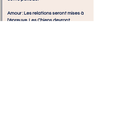
Amour :
 Les relations seront mises à 
l'épreuve. Les Chiens devront 
travailler sur la confiance et la 
communication.
Carrière :
 Une année favorable pour 
les changements de carrière. Les 
Chiens devront être prêts à saisir des 
opportunités inattendues.
Santé :
 Prendre soin de la santé 
mentale est essentiel cette année. 
Les Chiens devraient envisager de 
pratiquer des activités de bien-être.
12. Cochon (1971, 1983, 
1995, 2007, 2019, 2031)