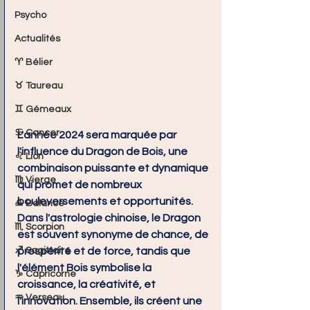
Psycho
Actualités
♈ Bélier
♉ Taureau
♊ Gémeaux
♋ Cancer
L'année 2024 sera marquée par 
l'influence du 
Dragon de Bois
, une 
♌ Lion
combinaison puissante et dynamique 
♍ Vierge
qui promet de nombreux 
bouleversements et opportunités. 
♎ Balance
Dans l'astrologie chinoise, le Dragon 
♏ Scorpion
est souvent synonyme de chance, de 
♐ Sagittaire
prospérité et de force, tandis que 
l'élément Bois symbolise la 
♑ Capricorne
croissance, la créativité, et 
♒ Verseau
l'innovation. Ensemble, ils créent une 