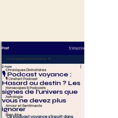
S'inscrire
Post
Chroniques Divinatoires
2 mars
Chroniques Divinatoires
🎙️ Podcast voyance :
🎙️ L'Instant Podcast
Hasard ou destin ? Les
Horoscopes & Podcasts
signes de l’univers que
Astrologie
vous ne devez plus
Amour et Sentiments
ignorer
Bien être
Ce podcast voyance s’inscrit dans 