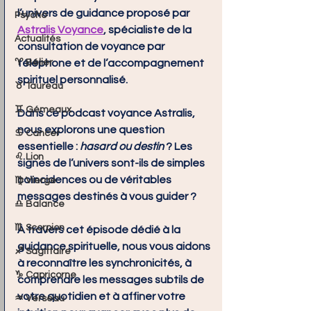
l’univers de guidance proposé par 
Psycho
Astralis Voyance
, spécialiste de la 
Actualités
consultation de voyance par 
♈ Bélier
téléphone et de l’accompagnement 
spirituel personnalisé.
♉ Taureau
♊ Gémeaux
Dans ce 
podcast voyance Astralis
, 
nous explorons une question 
♋ Cancer
essentielle : 
hasard ou destin
 ? Les 
♌ Lion
signes de l’univers sont-ils de simples 
coïncidences ou de véritables 
♍ Vierge
messages destinés à vous guider ?
♎ Balance
♏ Scorpion
À travers cet épisode dédié à la 
guidance spirituelle
, nous vous aidons 
♐ Sagittaire
à reconnaître les 
synchronicités
, à 
♑ Capricorne
comprendre les messages subtils de 
votre quotidien et à affiner votre 
♒ Verseau