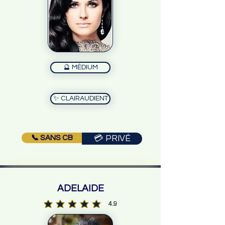
🔮 MÉDIUM
✨ CLAIRAUDIENT
📞 SANS CB
💳 PRIVÉ
ADELAIDE
4.9
la note moyenne est 4.9 sur 5