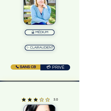
🔮 MÉDIUM
✨ CLAIRAUDIENT
📞 SANS CB
💳 PRIVÉ
3.0
la note moyenne est 3 sur 5