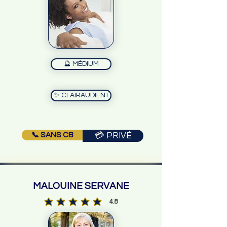
🔮 MÉDIUM
✨ CLAIRAUDIENT
📞 SANS CB
💳 PRIVÉ
MALOUINE SERVANE
4.8
la note moyenne est 4.8 sur 5