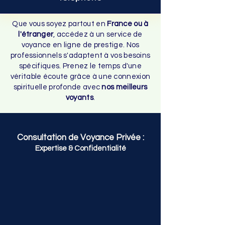
support visuel.

• Hannah s'appuie sur ses 
Que vous soyez partout en
France ou à
ressentis auditifs pour 
l'étranger
, accédez à un service de
voyance en ligne de prestige. Nos
capter des moments clés 
professionnels s'adaptent à vos besoins
lors de vos décisions de 
spécifiques. Prenez le temps d'une
carrière importantes.

véritable écoute grâce à une connexion
spirituelle profonde avec
nos meilleurs
• Anaïs utilise les cartes pour 
voyants
.
analyser les dynamiques 
relationnelles complexes et 
comprendre les intentions de 
Consultation de Voyance Privée :
votre entourage.

Expertise & Confidentialité
• Gisèle étudie les 
configurations célestes pour 
anticiper les grands 
tournants de votre année.

Par exemple, lors d'une 