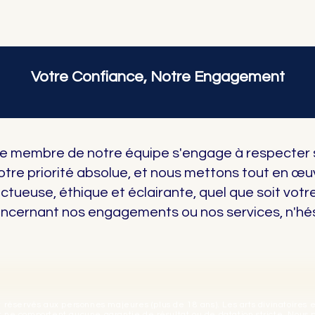
Votre Confiance, Notre Engagement
ue membre de notre équipe s'engage à respecter
otre priorité absolue, et nous mettons tout en œuv
ueuse, éthique et éclairante, quel que soit votr
oncernant nos engagements ou nos services, n'hés
t réservés aux personnes majeures (plus de 18 ans). Les arts divinatoires
 ne comportent aucune garantie de résultat ou de datation stricte. Nous 