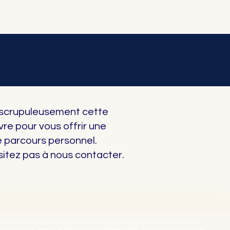
 scrupuleusement cette
re pour vous offrir une
e parcours personnel.
itez pas à nous contacter.
 et la voyance par téléphone n'étant pas une science exacte, les
prônons une voyance éthique et responsable : nous vous invitons à