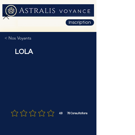
Inscription
01 71 19 23 26
< Nos Voyants
LOLA
4.8
78
Consultations
la note moyenne est 4.8 sur 5, d'après 78 votes, Consultations