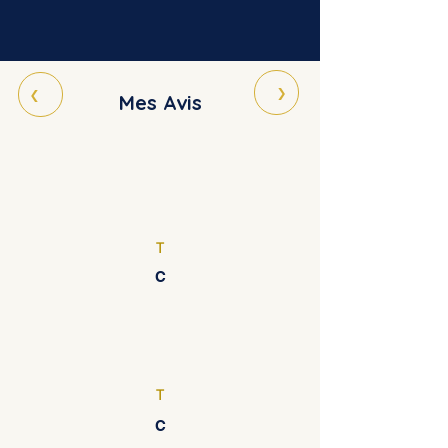
›
‹
Mes Avis
T
C
T
C