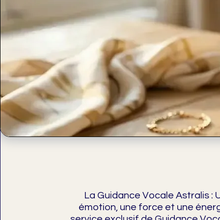
La Guidance Vocale Astralis : Un
émotion, une force et une énerg
service exclusif de Guidance Voca