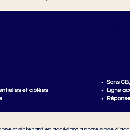

Sans CB,
ntielles et ciblées
Ligne ac
s
Réponse
phone
maintenant en accédant à notre page d’accu