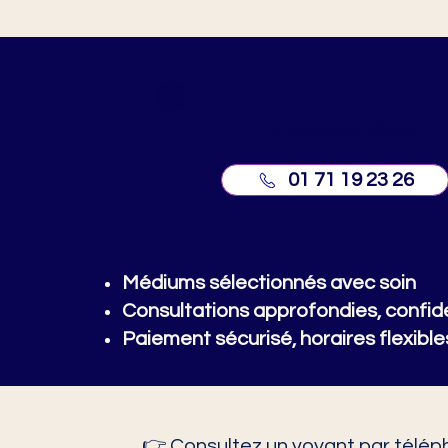
☎️ Voyance Privée
01 71 19 23 26
Médiums sélectionnés avec soin
Consultations approfondies, confide
Paiement sécurisé, horaires flexible
👉 Consultez un
voyant par télé