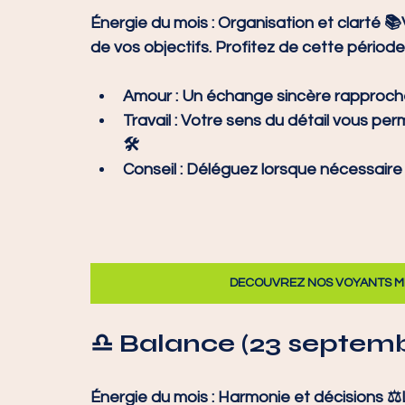
Énergie du mois :
 Organisation et clarté 
de vos objectifs. Profitez de cette période
Amour :
 Un échange sincère rapproch
Travail :
 Votre sens du détail vous per
🛠️
Conseil :
 Déléguez lorsque nécessaire po
DECOUVREZ NOS VOYANTS ME
♎ Balance (23 septemb
Énergie du mois :
 Harmonie et décisions ⚖️