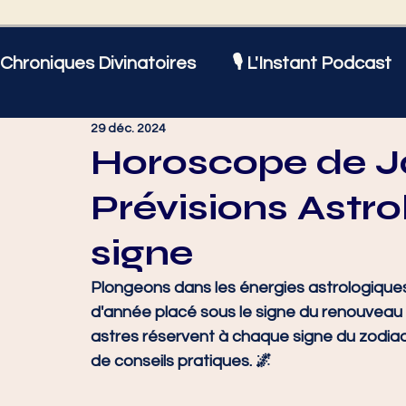
Chroniques Divinatoires
🎙️ L'Instant Podcast
29 déc. 2024
Astrologie
Amour et Sentiments
Bien
Horoscope de Ja
Prévisions Astro
Actualités
♈ Bélier
♉ Taureau
♊
signe
♌ Lion
♍ Vierge
♎ Balance
♏ Sc
Plongeons dans les énergies astrologiques
d'année placé sous le signe du renouveau e
astres réservent à chaque signe du zodi
♑ Capricorne
♒ Verseau
♓ Poissons
de conseils pratiques. 🌌