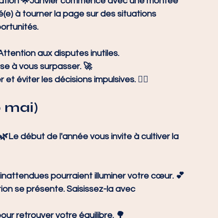
ation 🌟Janvier commence avec une montée 
é(e) à tourner la page sur des situations 
ortunités.
 Attention aux disputes inutiles.
se à vous surpasser. 🚀
t éviter les décisions impulsives. 🧘‍♂️
0 mai)
 🌿Le début de l'année vous invite à cultiver la 
s inattendues pourraient illuminer votre cœur. 💕
ion se présente. Saisissez-la avec 
ur retrouver votre équilibre. 🌳