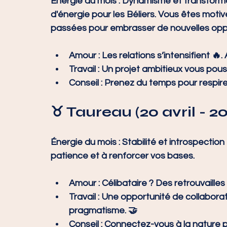
Énergie du mois :
 Dynamisme et transform
d'énergie pour les Béliers. Vous êtes motiv
passées pour embrasser de nouvelles opp
Amour :
 Les relations s’intensifient 🔥.
Travail :
 Un projet ambitieux vous pous
Conseil :
 Prenez du temps pour respirer e
♉ Taureau (20 avril - 2
Énergie du mois :
 Stabilité et introspection
patience et à renforcer vos bases.
Amour :
 Célibataire ? Des retrouvaille
Travail :
 Une opportunité de collaborat
pragmatisme. 🤝
Conseil :
 Connectez-vous à la nature po