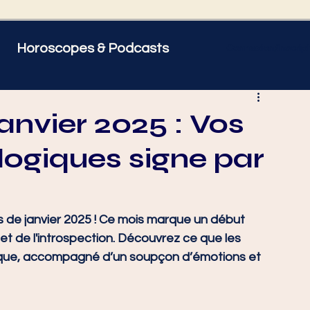
Horoscopes & Podcasts
Connexion/Inscript
 être
Psycho
nvier 2025 : Vos
logiques signe par
 Gémeaux
♋ Cancer
orpion
♐ Sagittaire
 de janvier 2025 ! Ce mois marque un début 
t de l'introspection. Découvrez ce que les 
aque, accompagné d’un soupçon d’émotions et 