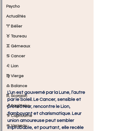
Psycho
Actualités
♈ Bélier
♉ Taureau
♊ Gémeaux
♋ Cancer
♌ Lion
♍ Vierge
♎ Balance
L’un est gouverné par la Lune, l’autre 
♏ Scorpion
par le Soleil. Le Cancer, sensible et 
♐ Sagittaire
protecteur, rencontre le Lion, 
flamboyant et charismatique. Leur 
♑ Capricorne
union amoureuse peut sembler 
♒ Verseau
improbable, et pourtant, elle recèle 