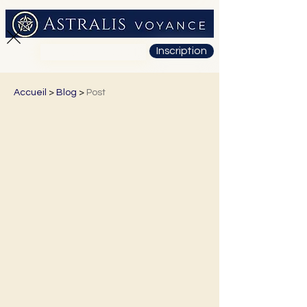
Inscription
01 71 19 23 26
Accueil
>
Blog
>
Post