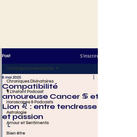
S'inscrire
Post
Chroniques Divinatoires
6 mai 2025
Chroniques Divinatoires
Compatibilité
🎙️ L'Instant Podcast
amoureuse Cancer ♋ et
Horoscopes & Podcasts
Lion ♌ : entre tendresse
Astrologie
et passion
Amour et Sentiments
L
Bien être