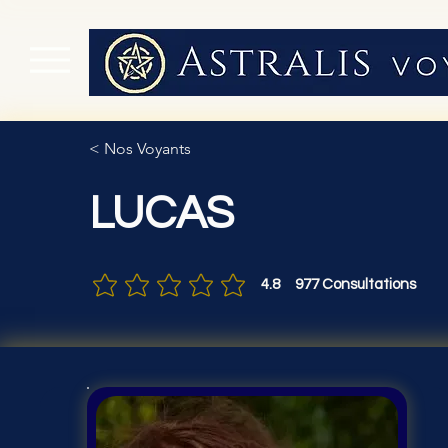
< Nos Voyants
LUCAS
4.8
977
Consultations
la note moyenne est 4.8 sur 5