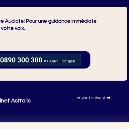
e Audiotel Pour une guidance immédiate
 votre voix.
Voyant suivant ➡️
inet Astralis