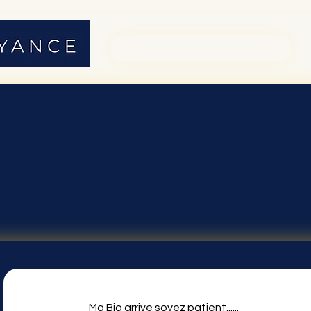
01 71 19 23 26
, d'après 977 votes, Consultations
Ma Bio arrive soyez patient......