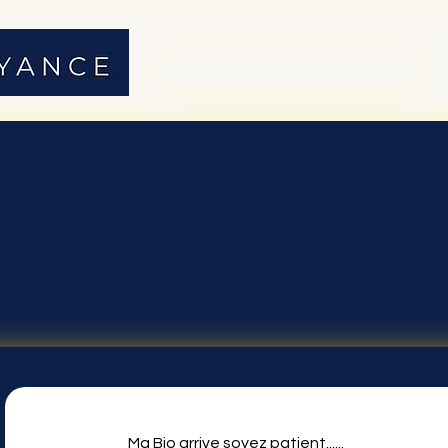
01 71 19 23 26
, d'après 801 votes, Consultations
Ma Bio arrive soyez patient......