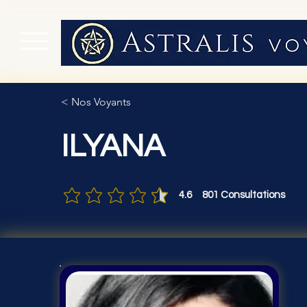
< Nos Voyants
ILYANA
4.6
801
Consultations
la note moyenne est 4.6 sur 5