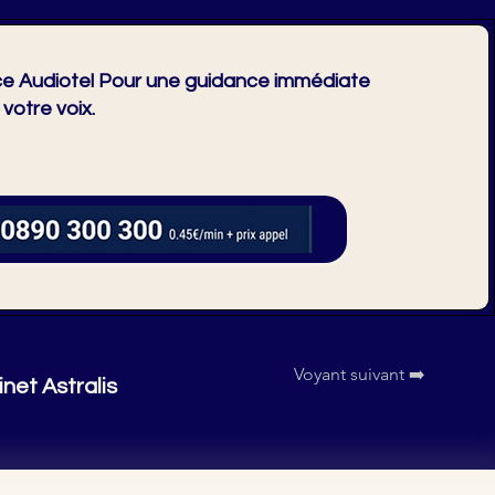
e Audiotel Pour une guidance immédiate
 votre voix.
Voyant suivant ➡️
inet Astralis