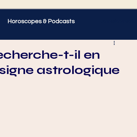
Horoscopes & Podcasts
Connexion/Inscript
 être
Psycho
cherche-t-il en
signe astrologique
 Gémeaux
♋ Cancer
orpion
♐ Sagittaire