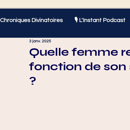
Chroniques Divinatoires
🎙️ L'Instant Podcast
3 janv. 2025
Astrologie
Amour et Sentiments
Bien
Quelle femme re
fonction de son 
Actualités
♈ Bélier
♉ Taureau
♊
?
♌ Lion
♍ Vierge
♎ Balance
♏ Sc
♑ Capricorne
♒ Verseau
♓ Poissons