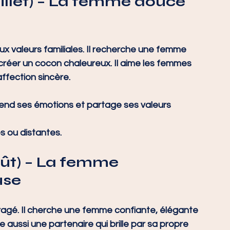
llet)
 – La femme douce 
x valeurs familiales. Il recherche une femme 
créer un cocon chaleureux. Il aime les femmes 
affection sincère.
rend ses émotions et partage ses valeurs 
es ou distantes.
oût)
 – La femme 
use
agé. Il cherche une femme confiante, élégante 
ime aussi une partenaire qui brille par sa propre 