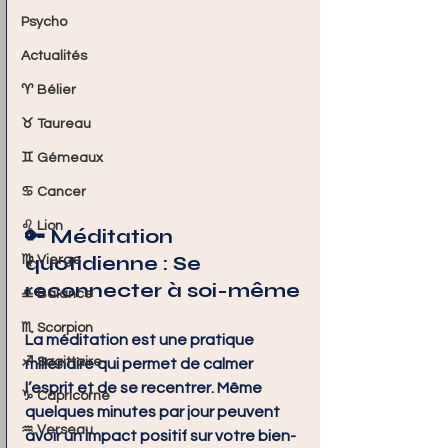
Psycho
Actualités
♈ Bélier
♉ Taureau
♊ Gémeaux
♋ Cancer
♌ Lion
🔑 
Méditation 
quotidienne : Se 
♍ Vierge
reconnecter à soi-même
♎ Balance
♏ Scorpion
La méditation est une pratique 
♐ Sagittaire
millénaire qui permet de calmer 
l’esprit et de se recentrer. Même 
♑ Capricorne
quelques minutes par jour peuvent 
♒ Verseau
avoir un impact positif sur votre bien-