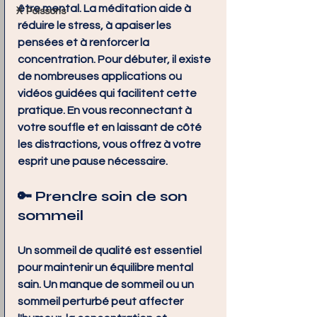
être mental. La méditation aide à 
♓ Poissons
réduire le stress, à apaiser les 
pensées et à renforcer la 
concentration. Pour débuter, il existe 
de nombreuses applications ou 
vidéos guidées qui facilitent cette 
pratique. En vous reconnectant à 
votre souffle et en laissant de côté 
les distractions, vous offrez à votre 
esprit une pause nécessaire.
🔑 
Prendre soin de son 
sommeil
Un sommeil de qualité est essentiel 
pour maintenir un équilibre mental 
sain. Un manque de sommeil ou un 
sommeil perturbé peut affecter 