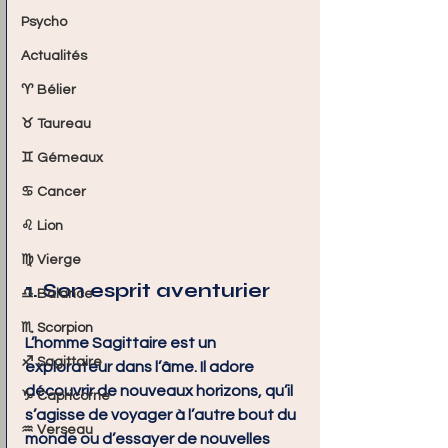
Psycho
Actualités
♈ Bélier
♉ Taureau
♊ Gémeaux
♋ Cancer
♌ Lion
♍ Vierge
1. Son esprit aventurier
♎ Balance
♏ Scorpion
L’homme Sagittaire est un 
♐ Sagittaire
explorateur dans l’âme. Il adore 
découvrir de nouveaux horizons, qu’il 
♑ Capricorne
s’agisse de voyager à l’autre bout du 
♒ Verseau
monde ou d’essayer de nouvelles 