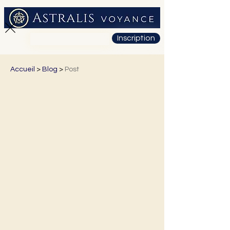
Inscription
01 71 19 23 26
Accueil
>
Blog
>
Post