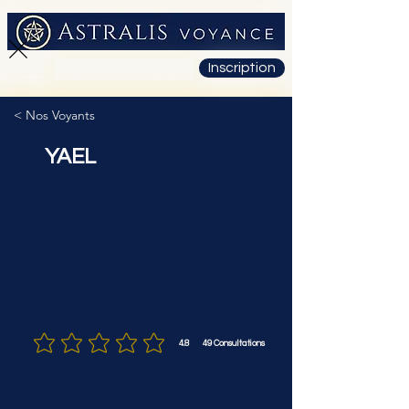
Inscription
01 71 19 23 26
< Nos Voyants
YAEL
4.8
49
Consultations
la note moyenne est 4.8 sur 5, d'après 49 votes, Consultations