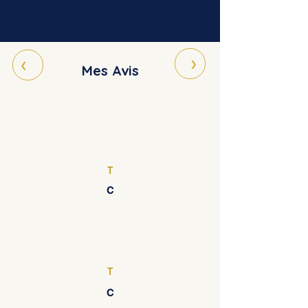
›
‹
Mes Avis
T
C
T
C