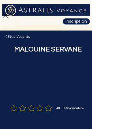
Inscription
01 71 19 23 26
< Nos Voyants
MALOUINE SERVANE
4.8
67
Consultations
la note moyenne est 4.8 sur 5, d'après 67 votes, Consultations