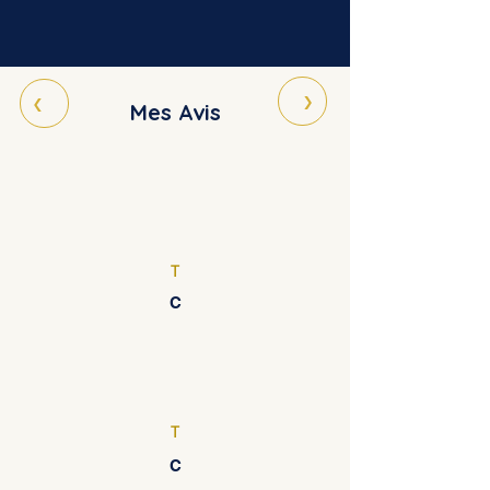
›
‹
Mes Avis
T
C
T
C