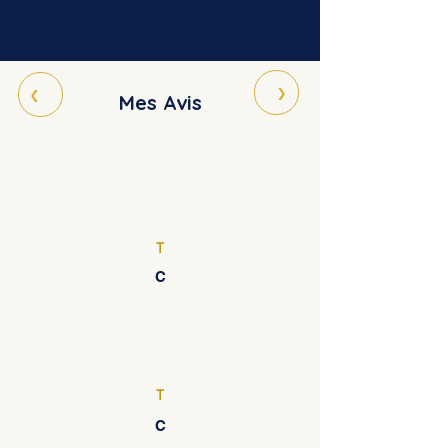
›
‹
Mes Avis
T
C
T
C