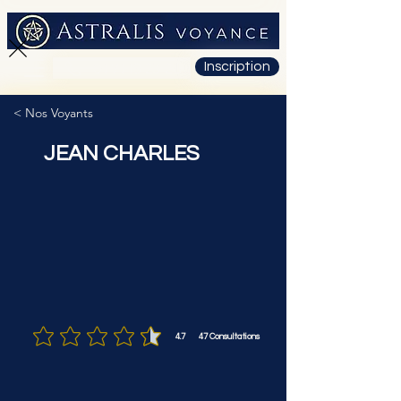
Inscription
01 71 19 23 26
< Nos Voyants
JEAN CHARLES
4.7
47
Consultations
la note moyenne est 4.7 sur 5, d'après 47 votes, Consultations