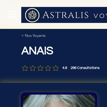
< Nos Voyants
ANAIS
4.8
296
Consultations
la note moyenne est 4.8 sur 5