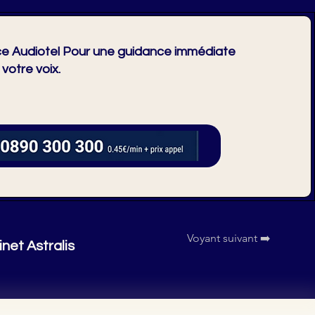
e Audiotel Pour une guidance immédiate
 votre voix.
Voyant suivant ➡️
inet Astralis