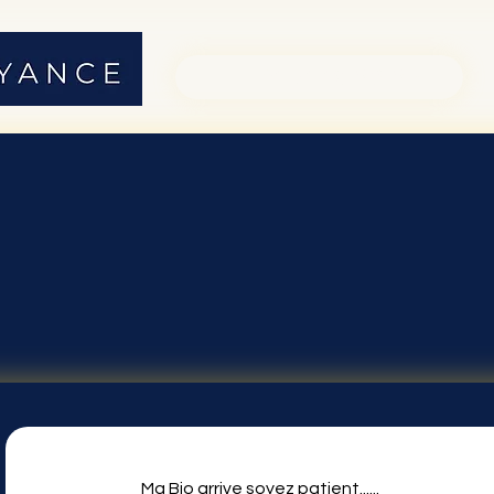
01 71 19 23 26
, d'après 296 votes, Consultations
Ma Bio arrive soyez patient......