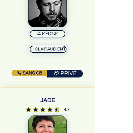
🔮 MÉDIUM
✨ CLAIRAUDIENT
📞 SANS CB
💳 PRIVÉ
JADE
4.7
la note moyenne est 4.7 sur 5