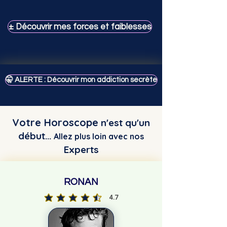
± Découvrir mes forces et faiblesses
🤫 ALERTE : Découvrir mon addiction secrète
Votre Horoscope
n'est qu'un
début...
Allez plus loin avec nos
Experts
RONAN
4.7
la note moyenne est 4.7 sur 5