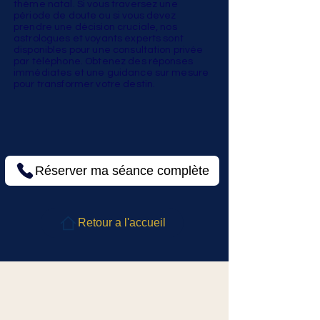
thème natal. Si vous traversez une
période de doute ou si vous devez
prendre une décision cruciale, nos
astrologues et voyants experts sont
disponibles pour une consultation privée
par téléphone. Obtenez des réponses
immédiates et une guidance sur mesure
pour transformer votre destin.
Réserver ma séance complète
Retour a l'accueil