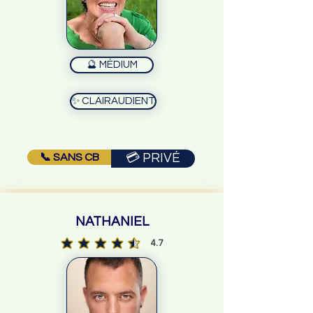
🔮 MÉDIUM
✨ CLAIRAUDIENT
📞 SANS CB
💳 PRIVÉ
NATHANIEL
4.7
la note moyenne est 4.7 sur 5