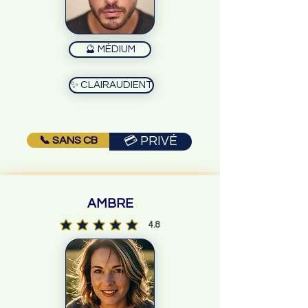
🔮 MÉDIUM
✨ CLAIRAUDIENT
📞 SANS CB
💳 PRIVÉ
AMBRE
4.8
la note moyenne est 4.8 sur 5