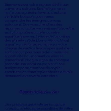
Bienvenue sur votre espace dédié aux
prévisions astrales. L'astrologie ne se
limite pas à prédire l'avenir, c'est une
véritable boussole pour mieux
comprendre les énergies qui vous
entourent. Que vous cherchiez des
réponses sur votre vie sentimentale, votre
évolution professionnelle ou votre
équilibre financier, l'étude de la position
des planètes (Soleil, Lune, Vénus, Mars)
apporte un éclairage unique sur votre
chemin de vie.Nos horoscopes quotidiens
sont conçus pour vous aider à saisir les
opportunités au moment où elles se
présentent. Chaque signe du zodiaque
possède une vibration propre, et nos
analyses permettent de décrypter
comment les transits planétaires actuels
résonnent avec votre caractère.
Besoin
d'aller plus loin ?
Une prévision générale ne remplace
jamais une étude personnalisée de votre