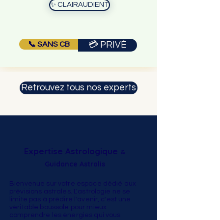
✨ CLAIRAUDIENT
📞 SANS CB
💳 PRIVÉ
Retrouvez tous nos experts
Expertise Astrologique
&
Guidance Astralis
Bienvenue sur votre espace dédié aux
prévisions astrales. L'astrologie ne se
limite pas à prédire l'avenir, c'est une
véritable boussole pour mieux
comprendre les énergies qui vous