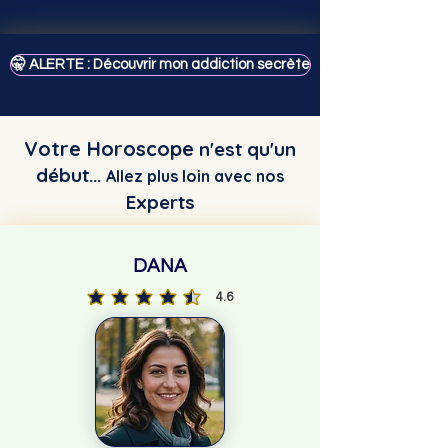
🤫 ALERTE : Découvrir mon addiction secrète
Votre Horoscope
n'est qu'un
début...
Allez plus loin avec nos
Experts
DANA
4.6
la note moyenne est 4.6 sur 5