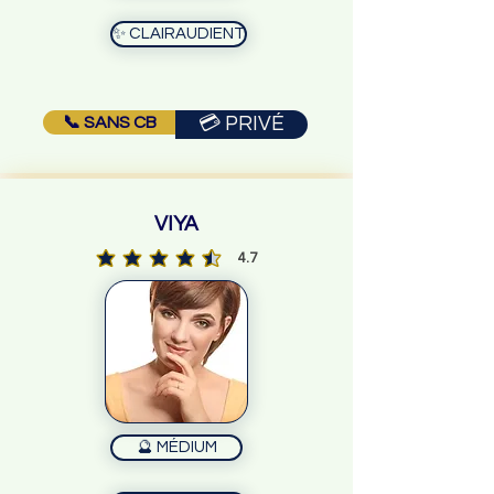
✨ CLAIRAUDIENT
📞 SANS CB
💳 PRIVÉ
VIYA
4.7
la note moyenne est 4.7 sur 5
🔮 MÉDIUM