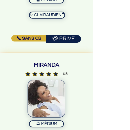
✨ CLAIRAUDIENT
📞 SANS CB
💳 PRIVÉ
MIRANDA
4.8
la note moyenne est 4.8 sur 5
🔮 MÉDIUM