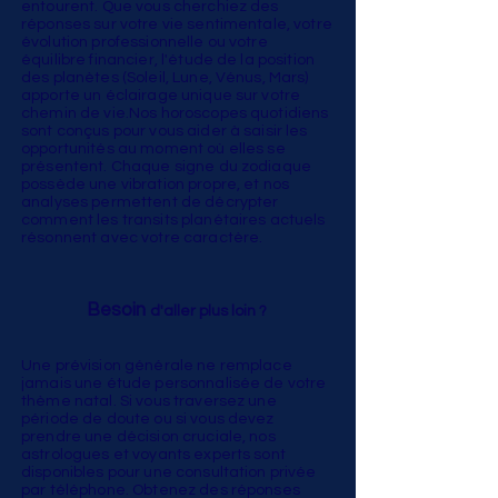
entourent. Que vous cherchiez des
réponses sur votre vie sentimentale, votre
évolution professionnelle ou votre
équilibre financier, l'étude de la position
des planètes (Soleil, Lune, Vénus, Mars)
apporte un éclairage unique sur votre
chemin de vie.Nos horoscopes quotidiens
sont conçus pour vous aider à saisir les
opportunités au moment où elles se
présentent. Chaque signe du zodiaque
possède une vibration propre, et nos
analyses permettent de décrypter
comment les transits planétaires actuels
résonnent avec votre caractère.
Besoin
d'aller plus loin ?
Une prévision générale ne remplace
jamais une étude personnalisée de votre
thème natal. Si vous traversez une
période de doute ou si vous devez
prendre une décision cruciale, nos
astrologues et voyants experts sont
disponibles pour une consultation privée
par téléphone. Obtenez des réponses