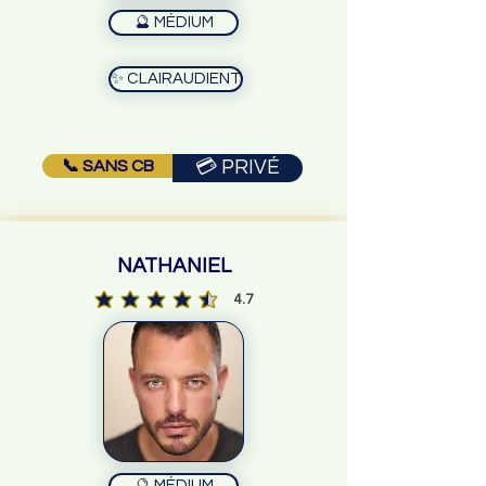
🔮 MÉDIUM
✨ CLAIRAUDIENT
📞 SANS CB
💳 PRIVÉ
NATHANIEL
4.7
la note moyenne est 4.7 sur 5
🔮 MÉDIUM