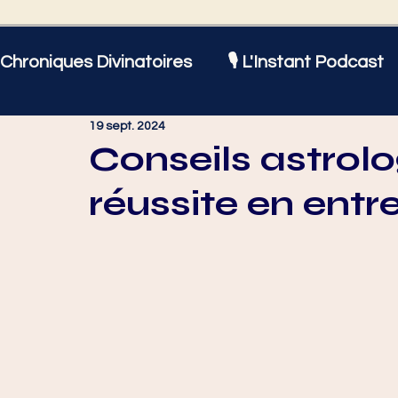
Chroniques Divinatoires
🎙️ L'Instant Podcast
19 sept. 2024
Astrologie
Amour et Sentiments
Bien
Conseils astrolo
réussite en entr
Actualités
♈ Bélier
♉ Taureau
♊
♌ Lion
♍ Vierge
♎ Balance
♏ Sc
♑ Capricorne
♒ Verseau
♓ Poissons