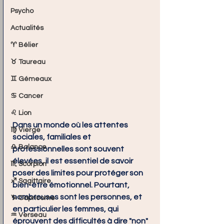
Psycho
Actualités
♈ Bélier
♉ Taureau
♊ Gémeaux
♋ Cancer
♌ Lion
Dans un monde où les attentes 
♍ Vierge
sociales, familiales et 
♎ Balance
professionnelles sont souvent 
élevées, il est essentiel de savoir 
♏ Scorpion
poser des limites pour protéger son 
♐ Sagittaire
bien-être émotionnel. Pourtant, 
nombreuses sont les personnes, et 
♑ Capricorne
en particulier les femmes, qui 
♒ Verseau
éprouvent des difficultés à dire "non" 