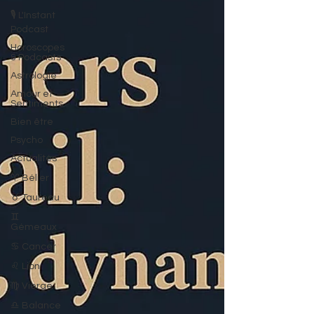
🎙️ L'Instant
Podcast
Horoscopes
& Podcasts
Astrologie
Amour et
Sentiments
Bien être
Psycho
Actualités
♈ Bélier
♉ Taureau
♊
Gémeaux
♋ Cancer
♌ Lion
♍ Vierge
♎ Balance