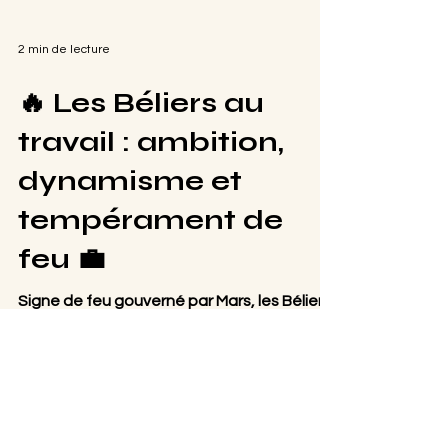
2 min de lecture
🔥 Les Béliers au
travail : ambition,
dynamisme et
tempérament de
feu 💼
Signe de feu gouverné par Mars, les Béliers
au travail se distinguent par leur énergie
débordante et leur volonté d’aller toujours
de l’avant. Au travail, il est impossible de
passer à côté de lui : il rayonne, il bouscule, il