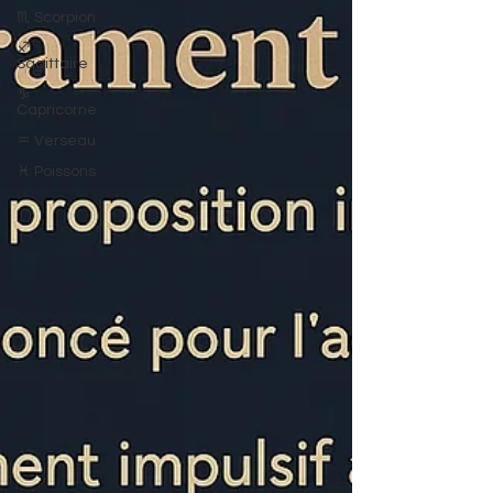
♏ Scorpion
♐
Sagittaire
♑
Capricorne
♒ Verseau
♓ Poissons